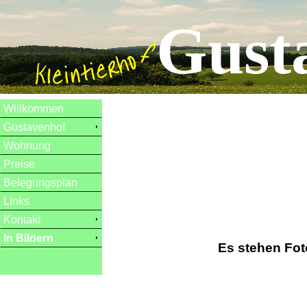
Gust
Willkommen
Gustavenhof
Wohnung
Preise
Belegungsplan
Links
Kontakt
In Bildern
Es stehen Fot