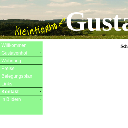
Gust
Sch
Willkommen
Gustavenhof
Wohnung
Preise
Belegungsplan
Links
Kontakt
In Bildern